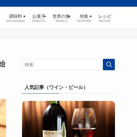
調味料
お菓子
世界の食
特集
レシピ
SEASONING
SWEETS
WORLD
FEATURE
RECIPE
始
人気記事（ワイン・ビール）