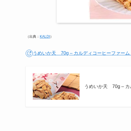
（出典：
KALDI
）
うめいか天 70g – カルディコーヒーファー
うめいか天 70g –