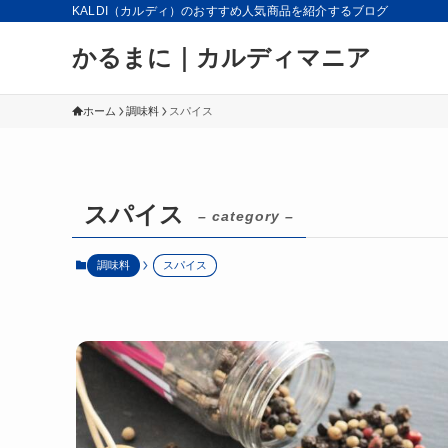
KALDI（カルディ）のおすすめ人気商品を紹介するブログ
かるまに｜カルディマニア
ホーム
調味料
スパイス
スパイス
– category –
調味料
スパイス