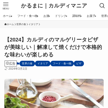
かるまに｜カルディマニア
MENU
ホーム
フード・食べ物
お酒
ドリンク
調味料
お菓子
世界
ホーム
世界の食
イタリア
【2024】カルディのマルゲリータピザ
が美味しい｜解凍して焼くだけで本格的
な味わいが楽しめる
広告
世界の食
イタリア
フード・食べ物
ピザ
2024年3月1日