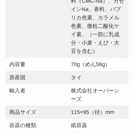
料（CMC-Na）、カゼ
インNa、香料、パプ
リカ色素、カラメル
色素、微粒二酸化ケ
イ素、（一部に乳成
分・小麦・えび・大
豆を含む）
内容量
70g（めん56g）
原産国
タイ
輸入者
株式会社オーバーシ
ーズ
商品サイズ
115×95（径）mm
容器の種類
紙容器