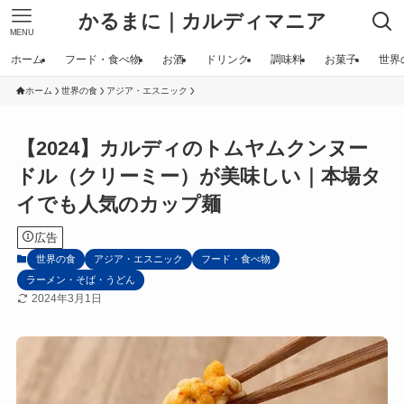
かるまに｜カルディマニア
MENU
ホーム
フード・食べ物
お酒
ドリンク
調味料
お菓子
世界
ホーム
世界の食
アジア・エスニック
【2024】カルディのトムヤムクンヌー
ドル（クリーミー）が美味しい｜本場タ
イでも人気のカップ麺
広告
世界の食
アジア・エスニック
フード・食べ物
ラーメン・そば・うどん
2024年3月1日