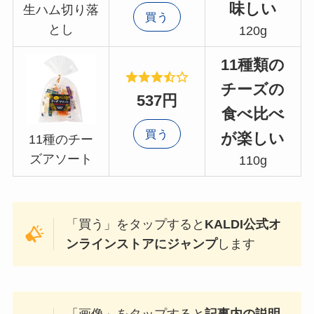
味しい
生ハム切り落
買う
とし
120g
11種類の
チーズの
537円
食べ比べ
買う
が楽しい
11種のチー
ズアソート
110g
「買う」をタップすると
KALDI公式オ
ンラインストアにジャンプ
します
「画像」をタップすると
記事内の説明