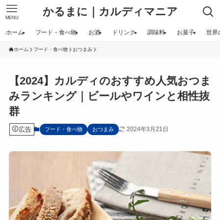
かるまに｜カルディマニア
MENU
ホーム
フード・食べ物
お酒
ドリンク
調味料
お菓子
世界
ホーム
フード・食べ物
おつまみ
【2024】カルディのおすすめ人気おつま
みランキング｜ビールやワインと相性抜
群
広告
2024年3月21日
フード・食べ物
おつまみ