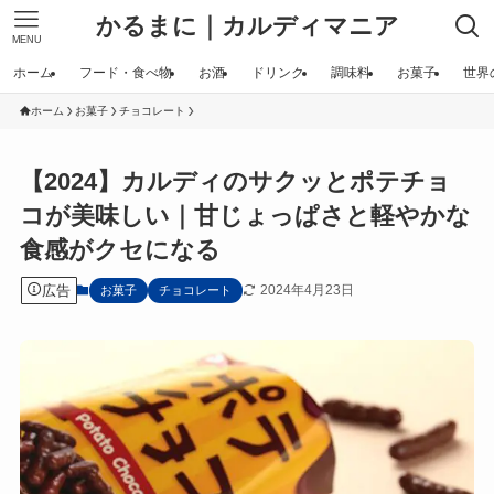
かるまに｜カルディマニア
MENU
ホーム
フード・食べ物
お酒
ドリンク
調味料
お菓子
世界
ホーム
お菓子
チョコレート
【2024】カルディのサクッとポテチョ
コが美味しい｜甘じょっぱさと軽やかな
食感がクセになる
広告
2024年4月23日
お菓子
チョコレート