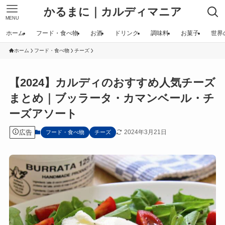
かるまに｜カルディマニア
MENU
ホーム
フード・食べ物
お酒
ドリンク
調味料
お菓子
世界
ホーム
フード・食べ物
チーズ
【2024】カルディのおすすめ人気チーズ
まとめ｜ブッラータ・カマンベール・チ
ーズアソート
広告
2024年3月21日
フード・食べ物
チーズ