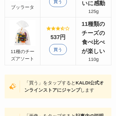
買う
いに感動
ブッラータ
125g
11種類の
チーズの
537円
食べ比べ
買う
が楽しい
11種のチー
ズアソート
110g
「買う」をタップすると
KALDI公式オ
ンラインストアにジャンプ
します
「画像」をタップすると
記事内の説明