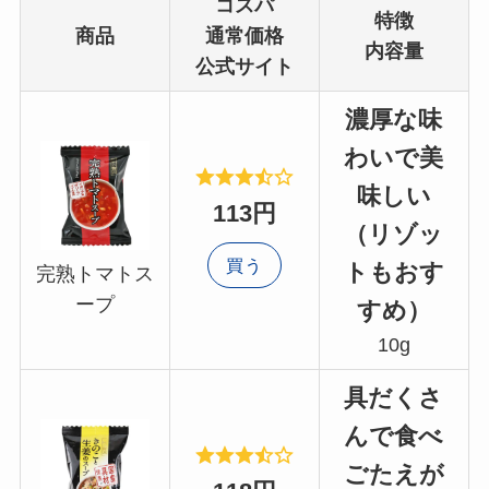
コスパ
特徴
商品
通常価格
内容量
公式サイト
濃厚な味
わいで美
味しい
113円
（リゾッ
買う
トもおす
完熟トマトス
ープ
すめ）
10g
具だくさ
んで食べ
ごたえが