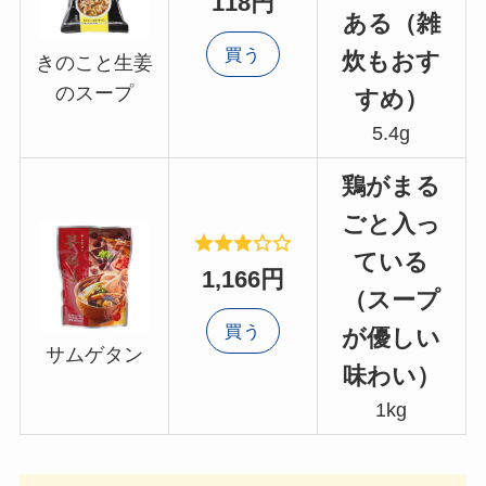
118円
ある（雑
買う
炊もおす
きのこと生姜
のスープ
すめ）
5.4g
鶏がまる
ごと入っ
ている
1,166円
（スープ
買う
が優しい
サムゲタン
味わい）
1kg