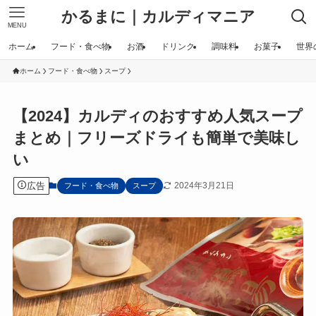
かるまに｜カルディマニア
MENU
ホーム
フード・食べ物
お酒
ドリンク
調味料
お菓子
世界
ホーム
フード・食べ物
スープ
【2024】カルディのおすすめ人気スープ
まとめ｜フリーズドライも簡単で美味し
い
広告
2024年3月21日
フード・食べ物
スープ