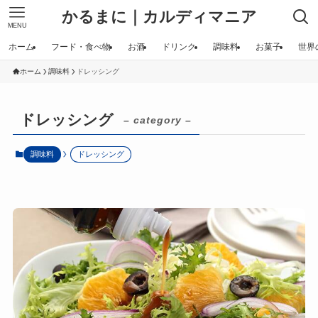
かるまに｜カルディマニア
MENU
ホーム
フード・食べ物
お酒
ドリンク
調味料
お菓子
世界
ホーム
調味料
ドレッシング
ドレッシング
– category –
調味料
ドレッシング