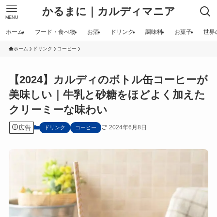
かるまに｜カルディマニア
MENU
ホーム
フード・食べ物
お酒
ドリンク
調味料
お菓子
世界
ホーム
ドリンク
コーヒー
【2024】カルディのボトル缶コーヒーが
美味しい｜牛乳と砂糖をほどよく加えた
クリーミーな味わい
広告
2024年6月8日
ドリンク
コーヒー